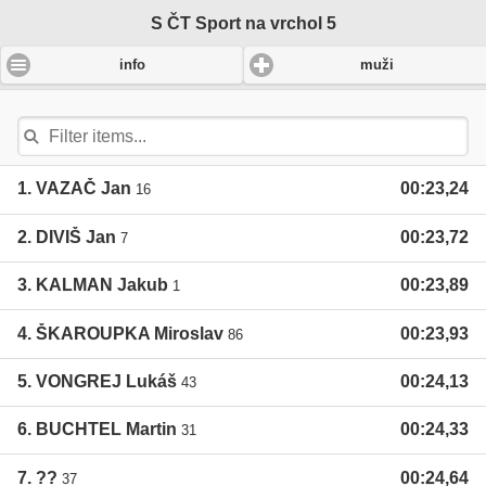
S ČT Sport na vrchol 5
-
info
muži
1. VAZAČ Jan
00:23,24
16
2. DIVIŠ Jan
00:23,72
7
3. KALMAN Jakub
00:23,89
1
4. ŠKAROUPKA Miroslav
00:23,93
86
5. VONGREJ Lukáš
00:24,13
43
6. BUCHTEL Martin
00:24,33
31
7. ??
00:24,64
37