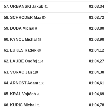
57. URBANSKI Jakub
01:03,34
41
58. SCHRODER Max
01:03,72
59
59. DUDA Michal
01:03,80
9
60. KYNCL Michal
01:03,90
28
61. LUKES Radek
01:04,12
60
62. LAUBE Ondřej
01:04,27
154
63. VORAC Jan
01:04,30
119
64. ARNOŠT Adam
01:04,61
100
65. KRÁL Vojtěch
01:04,69
95
66. KURIC Michal
01:04,78
71