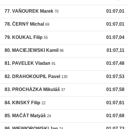
77. VAŇOUREK Marek
01:07,01
70
78. ČERNÝ Michal
01:07,01
69
79. KOUKAL Filip
01:07,04
55
80. MACIEJEWSKI Kamil
01:07,11
86
81. PAVELEK Vladan
01:07,48
91
82. DRAHOKOUPIL Pavel
01:07,53
130
83. PROCHÁZKA Mikuláš
01:07,58
37
84. KINSKÝ Filip
01:07,61
22
85. MAČÁT Matyáš
01:07,68
24
86. WIEWIOROWSKI Jan
01:07,73
74