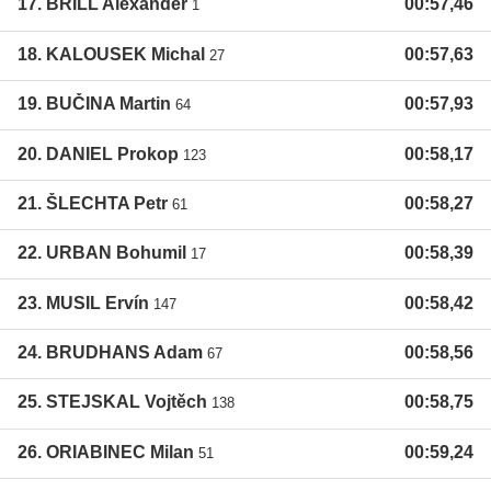
17. BRILL Alexander
00:57,46
1
18. KALOUSEK Michal
00:57,63
27
19. BUČINA Martin
00:57,93
64
20. DANIEL Prokop
00:58,17
123
21. ŠLECHTA Petr
00:58,27
61
22. URBAN Bohumil
00:58,39
17
23. MUSIL Ervín
00:58,42
147
24. BRUDHANS Adam
00:58,56
67
25. STEJSKAL Vojtěch
00:58,75
138
26. ORIABINEC Milan
00:59,24
51