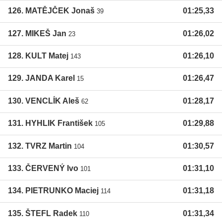
126. MATĚJČEK Jonaš
01:25,33
39
127. MIKEŠ Jan
01:26,02
23
128. KULT Matej
01:26,10
143
129. JANDA Karel
01:26,47
15
130. VENCLÍK Aleš
01:28,17
62
131. HYHLIK František
01:29,88
105
132. TVRZ Martin
01:30,57
104
133. ČERVENÝ Ivo
01:31,10
101
134. PIETRUNKO Maciej
01:31,18
114
135. ŠTEFL Radek
01:31,34
110