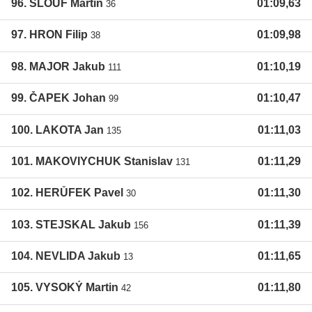
96. ŠLOUF Martin
01:09,63
36
97. HRON Filip
01:09,98
38
98. MAJOR Jakub
01:10,19
111
99. ČAPEK Johan
01:10,47
99
100. LAKOTA Jan
01:11,03
135
101. MAKOVIYCHUK Stanislav
01:11,29
131
102. HERŮFEK Pavel
01:11,30
30
103. STEJSKAL Jakub
01:11,39
156
104. NEVLIDA Jakub
01:11,65
13
105. VYSOKÝ Martin
01:11,80
42