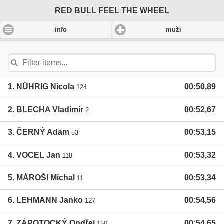
RED BULL FEEL THE WHEEL
-
info
muži
1. NÜHRIG Nicola
00:50,89
124
2. BLECHA Vladimír
00:52,67
2
3. ČERNÝ Adam
00:53,15
53
4. VOCEL Jan
00:53,32
118
5. MÁROŠI Michal
00:53,34
11
6. LEHMANN Janko
00:54,56
127
7. ZÁPOTOCKÝ Ondřej
00:54,65
150