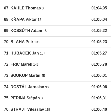
67. KAHLE Thomas
01:04,95
3
68. KŘAPA Viktor
01:05,04
12
69. KOSSÚTH Adam
01:05,22
18
70. BLAHA Petr
01:05,23
108
71. HUBÁČEK Jan
01:05,27
137
72. FRIC Marek
01:05,78
146
73. SOUKUP Martin
01:06,01
45
74. DOSTÁL Jaroslav
01:06,06
98
75. PEŘINA Štěpán
01:06,31
8
76. STRAJT Vitezslav
01:06,40
115