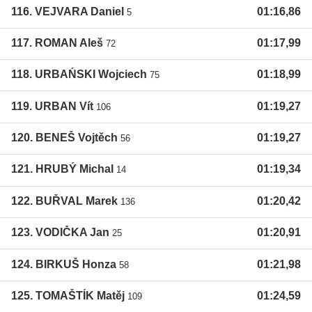
116. VEJVARA Daniel
01:16,86
5
117. ROMAN Aleš
01:17,99
72
118. URBAŃSKI Wojciech
01:18,99
75
119. URBAN Vít
01:19,27
106
120. BENEŠ Vojtěch
01:19,27
56
121. HRUBÝ Michal
01:19,34
14
122. BUŘVAL Marek
01:20,42
136
123. VODIČKA Jan
01:20,91
25
124. BIRKUŠ Honza
01:21,98
58
125. TOMAŠTÍK Matěj
01:24,59
109