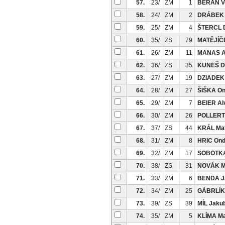
57.
23/
ZM
1
BERAN Vo
58.
24/
ZM
2
DRÁBEK 
59.
25/
ZM
4
ŠTERCL 
60.
35/
ZS
79
MATĚJÍČE
61.
26/
ZM
11
MANAS 
62.
36/
ZS
35
KUNEŠ Da
63.
27/
ZM
19
DZIADEK
64.
28/
ZM
27
ŠIŠKA On
65.
29/
ZM
7
BEIER Al
66.
30/
ZM
26
POLLERT
67.
37/
ZS
44
KRÁL Mat
68.
31/
ZM
8
HRIC Ond
69.
32/
ZM
17
SOBOTK
70.
38/
ZS
31
NOVÁK M
71.
33/
ZM
6
BENDA J
72.
34/
ZM
25
GÁBRLÍK
73.
39/
ZS
39
MÍL Jaku
74.
35/
ZM
5
KLÍMA Ma