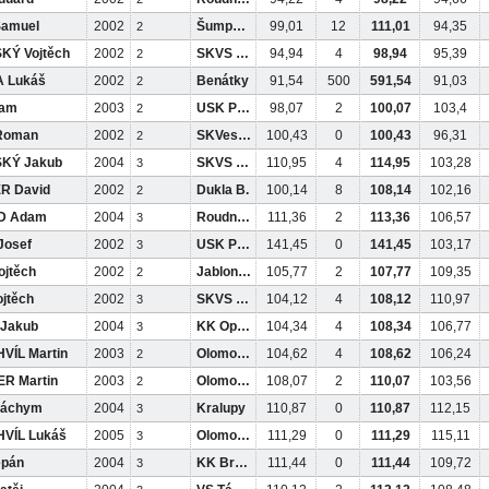
amuel
2002
Šumperk
99,01
12
111,01
94,35
2
KÝ Vojtěch
2002
SKVS ČB
94,94
4
98,94
95,39
2
 Lukáš
2002
Benátky
91,54
500
591,54
91,03
2
dam
2003
USK Pha
98,07
2
100,07
103,4
2
Roman
2002
SKVeselí
100,43
0
100,43
96,31
2
KÝ Jakub
2004
SKVS ČB
110,95
4
114,95
103,28
3
R David
2002
Dukla B.
100,14
8
108,14
102,16
2
D Adam
2004
Roudnice
111,36
2
113,36
106,57
3
Josef
2002
USK Pha
141,45
0
141,45
103,17
3
jtěch
2002
Jablonec
105,77
2
107,77
109,35
2
jtěch
2002
SKVS ČB
104,12
4
108,12
110,97
3
Jakub
2004
KK Opava
104,34
4
108,34
106,77
3
VÍL Martin
2003
Olomouc
104,62
4
108,62
106,24
2
R Martin
2003
Olomouc
108,07
2
110,07
103,56
2
áchym
2004
Kralupy
110,87
0
110,87
112,15
3
VÍL Lukáš
2005
Olomouc
111,29
0
111,29
115,11
3
ěpán
2004
KK Brand
111,44
0
111,44
109,72
3