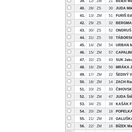
39.
12/
ZM
21
BEIER Ma
40.
28/
ZS
30
JUDA Mik
41.
13/
ZM
51
FURIŠ Ed
42.
29/
ZS
32
BERGMAN
43.
30/
ZS
52
ONDRUŠ 
44.
31/
ZS
58
TÁBORSK
45.
14/
ZM
54
URBAN M
46.
15/
ZM
57
CAPALINI
47.
32/
ZS
43
SUK Jak
48.
16/
ZM
50
MRÁKA J
49.
17/
ZM
22
ŠEDIVÝ V
50.
18/
ZM
14
ZACH Ra
51.
33/
ZS
33
ČIHOVSK
52.
19/
ZM
47
JUDA Št
53.
34/
ZS
38
KAŠÁK Fi
54.
20/
ZM
18
POPELKA
55.
21/
ZM
28
GALUŠKA
56.
22/
ZM
16
BÍZEK Ma