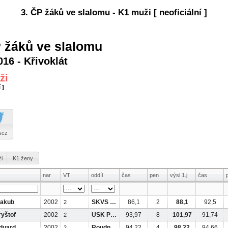
3. ČP žáků ve slalomu - K1 muži [ neoficiální ]
P žáků ve slalomu
016 - Křivoklát
ži
 ]
scz
i
K1 ženy
nar
VT
oddíl
čas
pen
výsl 1.j
čas
Jakub
2002
SKVS ČB
86,1
2
88,1
92,5
2
yštof
2002
USK Pha
93,97
8
101,97
91,74
2
duard
2002
Roudnice
94,22
4
98,22
94,66
2