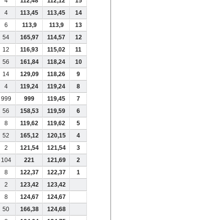
4
112,48
112,12
15
4
113,45
113,45
14
6
113,9
113,9
13
54
165,97
114,57
12
12
116,93
115,02
11
56
161,84
118,24
10
14
129,09
118,26
9
4
119,24
119,24
8
999
999
119,45
7
56
158,53
119,59
6
8
119,62
119,62
5
52
165,12
120,15
4
2
121,54
121,54
3
104
221
121,69
2
8
122,37
122,37
1
2
123,42
123,42
8
124,67
124,67
50
166,38
124,68