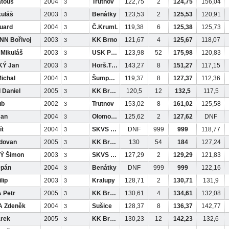
touš
2004
Trutnov
122,75
2
124,75
156,04
3
uláš
2003
Benátky
123,53
2
125,53
120,91
3
uard
2004
Č.Kruml.
119,38
6
125,38
125,73
3
N Bořivoj
2003
KK Brno
121,67
4
125,67
118,07
3
Mikuláš
2003
USK Pha
123,98
52
175,98
120,83
3
Ý Jan
2003
Horš.Týn
143,27
8
151,27
117,15
3
ichal
2004
Šumperk
119,37
8
127,37
112,36
3
 Daniel
2005
KK Brand
120,5
12
132,5
117,5
3
ub
2002
Trutnov
153,02
8
161,02
125,58
3
an
2004
Olomouc
125,62
2
127,62
DNF
3
ít
2004
SKVS ČB
DNF
999
999
118,77
3
dovan
2005
KK Brand
130
54
184
127,24
3
Ý Šimon
2003
SKVS ČB
127,29
2
129,29
121,83
3
ěpán
2004
Benátky
DNF
999
999
122,16
3
lip
2003
Kralupy
128,71
2
130,71
131,9
3
 Petr
2005
KK Brand
130,61
4
134,61
132,08
3
 Zdeněk
2004
Sušice
128,37
8
136,37
142,77
3
rek
2005
KK Brand
130,23
12
142,23
132,6
3