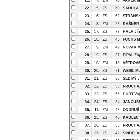
21.
7/
ZM
70
VANĚK M
22.
15/
ZS
60
SAHULA 
23.
16/
ZS
62
STRÁNSK
24.
8/
ZM
23
RAŠNER 
25.
17/
ZS
77
HALA Jiří
26.
18/
ZS
45
FUCHS M
27.
9/
ZM
49
NOVÁK M
28.
19/
ZS
37
PÍPAL Zb
29.
10/
ZM
15
VĚTROVS
30.
20/
ZS
71
WEISL Ma
31.
21/
ZS
36
ŠEDIVÝ J
32.
22/
ZS
55
PROCHÁZ
33.
23/
ZS
56
DUŘT Voj
34.
24/
ZS
34
JANOUŠE
35.
11/
ZM
48
ONDRUŠ 
36.
25/
ZS
40
KADLEC F
37.
26/
ZS
53
PROCHÁZ
38.
27/
ZS
42
ŠINDELÁ