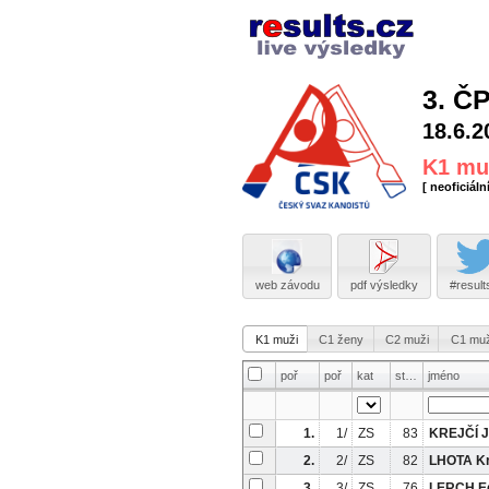
3. Č
18.6.2
K1 mu
[ neoficiální
web závodu
pdf výsledky
#result
K1 muži
C1 ženy
C2 muži
C1 muž
poř
poř
kat
stč
jméno
1.
1/
ZS
83
KREJČÍ 
2.
2/
ZS
82
LHOTA Kr
3.
3/
ZS
76
LERCH E