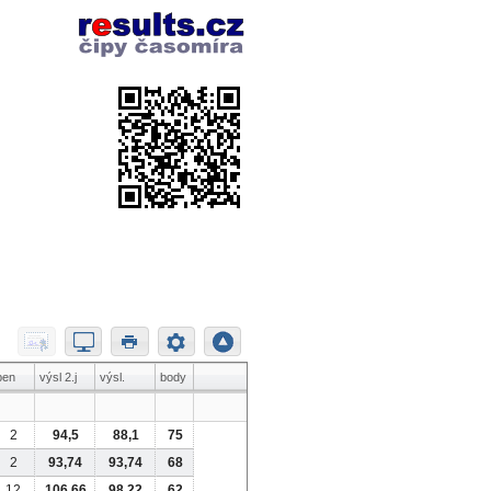
pen
výsl 2.j
výsl.
body
2
94,5
88,1
75
2
93,74
93,74
68
12
106,66
98,22
62