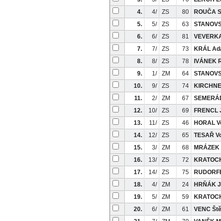
4.
4/
ZS
80
ROUČA S
5.
5/
ZS
63
STANOVS
6.
6/
ZS
81
VEVERKA
7.
7/
ZS
73
KRÁL A
8.
8/
ZS
78
IVÁNEK 
9.
1/
ZM
64
STANOVS
10.
9/
ZS
74
KIRCHNE
11.
2/
ZM
67
SEMERÁ
12.
10/
ZS
69
FRENCL 
13.
11/
ZS
46
HORAL Vo
14.
12/
ZS
65
TESAŘ Vo
15.
3/
ZM
68
MRÁZEK 
16.
13/
ZS
72
KRATOCH
17.
14/
ZS
75
RUDORFE
18.
4/
ZM
24
HRŇÁK J
19.
5/
ZM
59
KRATOCH
20.
6/
ZM
61
VENC Št