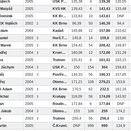
jtěch
2005
USK Pha
135,38
4
139,38
120,05
Matyáš
2005
KVS HK
139,43
4
143,43
133,48
Dominik
2005
KK Brand
133,63
10
143,63
DNF
K Vojtěch
2002
KK Brno
96,39
50
146,39
94,4
2
Adam
2004
Kadaň
145,86
12
157,86
210,62
niel
2003
Horš.Týn
145,8
14
159,8
163,66
3
 Marek
2005
KK Brno
154,42
54
208,42
149,97
3
dřej
2004
Kroměříž
160,06
12
172,06
151,28
3
va
2005
Trutnov
155,41
6
161,41
163,15
 Jáchym
2004
USK Pha
150
154
304
159,63
3
ěj
2002
Postřelm
134,33
56
190,33
157,65
3
řej
2004
Olomouc
171,21
108
279,21
153,6
A Adam
2005
KK Brno
170,5
62
232,5
161,16
3
ichal
2003
Kralupy
118,09
56
174,09
143,92
3
an
2005
Roudnice
171,84
6
177,84
DNF
 Jakub
2004
Olomouc
153
106
259
174,2
3
b
2003
Trutnov
200,4
56
256,4
130
3
rtin
2005
Č.Kruml.
DNF
999
999
134,9