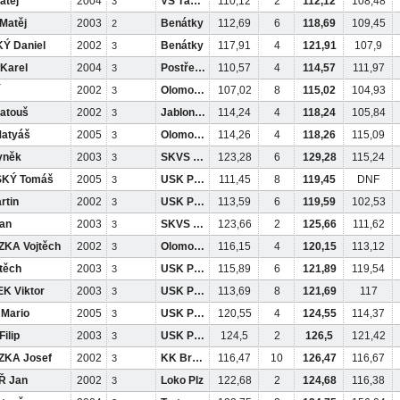
atěj
2004
VS Tábor
110,12
2
112,12
108,48
3
Matěj
2003
Benátky
112,69
6
118,69
109,45
2
Ý Daniel
2002
Benátky
117,91
4
121,91
107,9
3
Karel
2004
Postřelm
110,57
4
114,57
111,97
3
2002
Olomouc
107,02
8
115,02
104,93
3
atouš
2002
Jablonec
114,24
4
118,24
105,84
3
atyáš
2005
Olomouc
114,26
4
118,26
115,09
3
yněk
2003
SKVS ČB
123,28
6
129,28
115,24
3
KÝ Tomáš
2005
USK Pha
111,45
8
119,45
DNF
3
rtin
2002
USK Pha
113,59
6
119,59
102,53
3
an
2003
SKVS ČB
123,66
2
125,66
111,62
3
KA Vojtěch
2002
Olomouc
116,15
4
120,15
113,12
3
těch
2003
USK Pha
115,89
6
121,89
119,54
3
K Viktor
2003
USK Pha
113,69
8
121,69
117
3
Mario
2005
USK Pha
120,55
4
124,55
114,37
3
ilip
2003
USK Pha
124,5
2
126,5
121,42
3
KA Josef
2002
KK Brand
116,47
10
126,47
116,67
3
Ř Jan
2002
Loko Plz
122,68
2
124,68
116,38
3