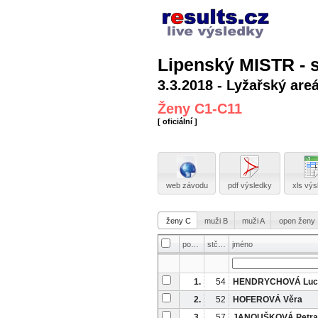
Lipenský MISTR - 
3.3.2018 - Lyžařský are
Ženy C1-C11
[ oficiální ]
web závodu
pdf výsledky
xls výs
ženy C
muži B
muži A
open ženy
poř
stč
jméno
1.
54
HENDRYCHOVÁ Luc
2.
52
HOFEROVÁ Věra
3.
57
JANOUŠKOVÁ Petra