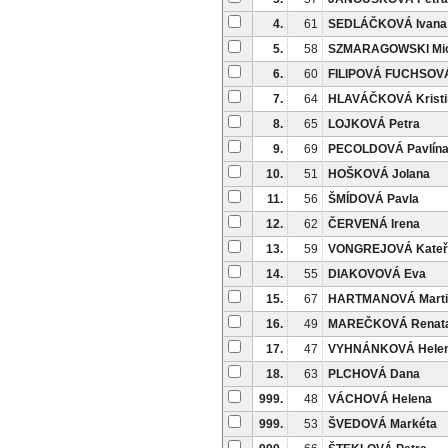
4.
61
SEDLÁČKOVÁ Ivana
5.
58
SZMARAGOWSKI Mic
6.
60
FILIPOVÁ FUCHSOVÁ
7.
64
HLAVÁČKOVÁ Kristi
8.
65
LOJKOVÁ Petra
9.
69
PECOLDOVÁ Pavlín
10.
51
HOŠKOVÁ Jolana
11.
56
ŠMÍDOVÁ Pavla
12.
62
ČERVENÁ Irena
13.
59
VONGREJOVÁ Kateř
14.
55
DIAKOVOVÁ Eva
15.
67
HARTMANOVÁ Marti
16.
49
MAREČKOVÁ Renat
17.
47
VYHNÁNKOVÁ Hele
18.
63
PLCHOVÁ Dana
999.
48
VÁCHOVÁ Helena
999.
53
ŠVEDOVÁ Markéta