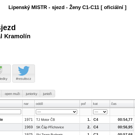
Lipenský MISTR - sjezd - Ženy C1-C11 [ oficiální ]
sjezd
ál Kramolín
ledky
#resultscz
open muži
juniorky
junioři
nar
oddíl
poř
kat
čas
ie
1971
1.
C4
00:54,77
TJ Motor ČB
1969
2.
C4
00:56,95
SK Čáp Příchovice
1975
1.
C3
00:57,68
Ski Team Budweis