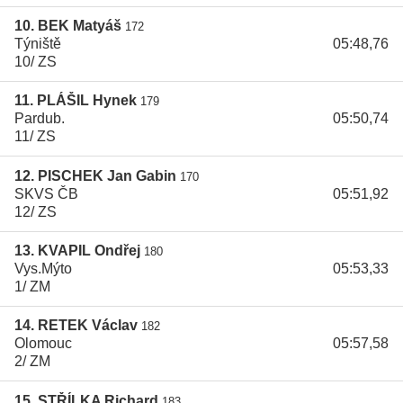
10. BEK Matyáš
172
Týniště
05:48,76
10/ ZS
11. PLÁŠIL Hynek
179
Pardub.
05:50,74
11/ ZS
12. PISCHEK Jan Gabin
170
SKVS ČB
05:51,92
12/ ZS
13. KVAPIL Ondřej
180
Vys.Mýto
05:53,33
1/ ZM
14. RETEK Václav
182
Olomouc
05:57,58
2/ ZM
15. STŘÍLKA Richard
183