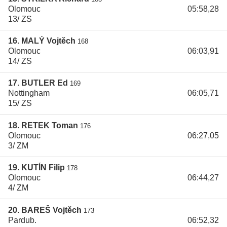
Olomouc
05:58,28
13/ ZS
16. MALÝ Vojtěch
168
Olomouc
06:03,91
14/ ZS
17. BUTLER Ed
169
Nottingham
06:05,71
15/ ZS
18. RETEK Toman
176
Olomouc
06:27,05
3/ ZM
19. KUTÍN Filip
178
Olomouc
06:44,27
4/ ZM
20. BAREŠ Vojtěch
173
Pardub.
06:52,32