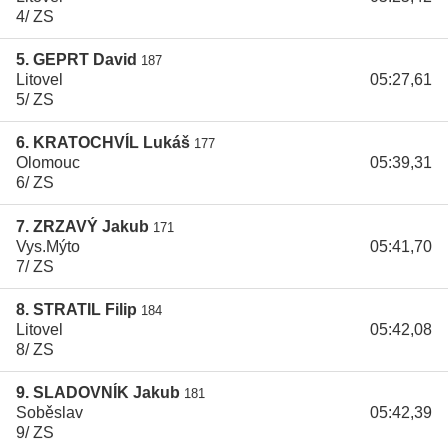
4/ ZS
5. GEPRT David
187
Litovel
05:27,61
5/ ZS
6. KRATOCHVÍL Lukáš
177
Olomouc
05:39,31
6/ ZS
7. ZRZAVÝ Jakub
171
Vys.Mýto
05:41,70
7/ ZS
8. STRATIL Filip
184
Litovel
05:42,08
8/ ZS
9. SLADOVNÍK Jakub
181
Soběslav
05:42,39
9/ ZS