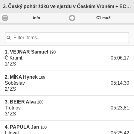
3. Český pohár žáků ve sjezdu v Českém Vrbném + ECA CUP teens
-
info
C1 muži
1. VEJNAR Samuel
190
Č.Kruml.
05:06,17
1/ ZS
2. MÍKA Hynek
189
Soběslav
05:14,30
2/ ZS
3. BEIER Alva
186
Trutnov
05:23,81
3/ ZS
4. PAPULA Jan
188
Litovel
05:25,42