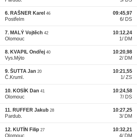
6. RAŠNER Karel
09:45,97
46
Postřelm
6/ DS
7. MALÝ Vojtěch
10:12,24
42
Olomouc
1/ DM
8. KVAPIL Ondřej
10:20,98
40
Vys.Mýto
2/ DM
9. ŠUTTA Jan
10:21,55
20
Č.Kruml.
1/ ZS
10. KOSÍK Dan
10:24,58
41
Olomouc
7/ DS
11. RUFFER Jakub
10:27,25
28
Pardub.
3/ DM
12. KUTÍN Filip
10:32,21
27
Olomouc
4/ DM