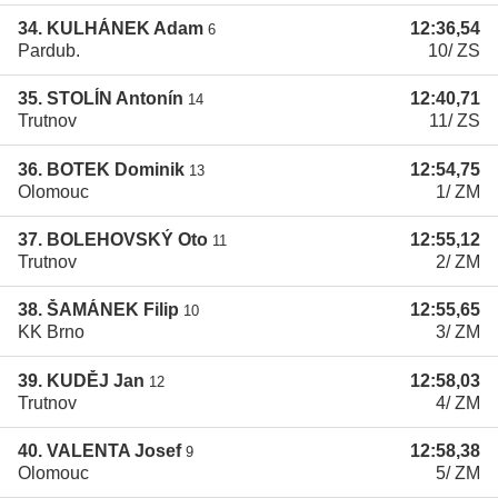
34. KULHÁNEK Adam
12:36,54
6
Pardub.
10/ ZS
35. STOLÍN Antonín
12:40,71
14
Trutnov
11/ ZS
36. BOTEK Dominik
12:54,75
13
Olomouc
1/ ZM
37. BOLEHOVSKÝ Oto
12:55,12
11
Trutnov
2/ ZM
38. ŠAMÁNEK Filip
12:55,65
10
KK Brno
3/ ZM
39. KUDĚJ Jan
12:58,03
12
Trutnov
4/ ZM
40. VALENTA Josef
12:58,38
9
Olomouc
5/ ZM