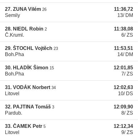
27. ZUNA Vilém
11:36,72
26
Semily
13/ DM
28. NIEDL Robin
11:38,08
2
Č.Kruml.
6/ ZS
29. ŠTOCHL Vojtěch
11:53,51
23
Boh.Pha
14/ DM
30. HLADÍK Šimon
12:01,85
15
Boh.Pha
7/ ZS
31. VODÁK Norbert
12:02,63
34
Litovel
10/ DS
32. PAJTINA Tomáš
12:09,90
3
Pardub.
8/ ZS
33. ČAMEK Petr
12:12,34
5
Litovel
9/ ZS