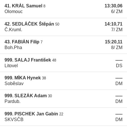
41. KRÁL Samuel
13:30,06
8
Olomouc
6/ ZM
42. SEDLÁČEK Štěpán
14:10,71
50
Č.Kruml.
7/ ZM
43. FABIÁN Filip
15:20,11
7
Boh.Pha
8/ ZM
999. SALAJ František
-----
48
Litovel
DS
999. MÍKA Hynek
-----
38
Soběslav
DM
999. SLEZÁK Adam
-----
30
Pardub.
DM
999. PISCHEK Jan Gabin
-----
22
SKVSČB
DM