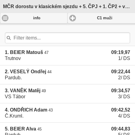
MČR dorostu v klasickém sjezdu + 5. ČPJ + 1. ČPž + veřejný závod na Moravě
-
info
C1 muži
1. BEIER Matouš
09:19,97
47
Trutnov
1/ DS
2. VESELÝ Ondřej
09:22,44
44
Pardub.
2/ DS
3. VANĚK Matěj
09:34,57
49
VS Tábor
3/ DS
4. ONDŘICH Adam
09:42,52
43
Č.Kruml.
4/ DS
5. BEIER Alva
09:44,83
45
Pardub.
5/ DS