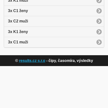
3x K1 muži
3x C1 ženy
3x C2 muži
3x K1 ženy
3x C1 muži
©
results.cz s.r.o
- čipy, časomíra, výsledky