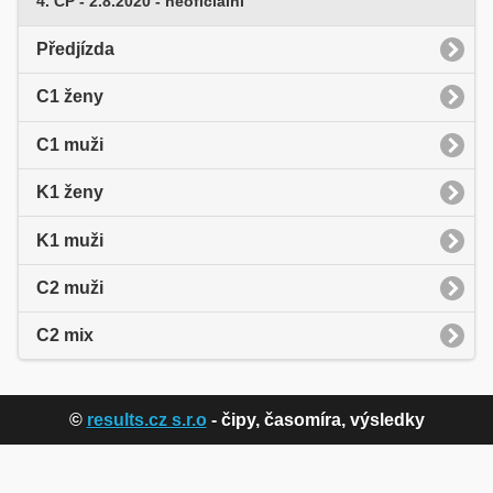
4. ČP - 2.8.2020 - neoficiální
Předjízda
C1 ženy
C1 muži
K1 ženy
K1 muži
C2 muži
C2 mix
©
results.cz s.r.o
- čipy, časomíra, výsledky